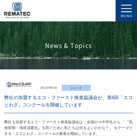
News & Topics
ニュース
2015/06/16
弊社の加盟するエコ・ファースト推進協議会が、第6回「エコ
とわざ」コンクールを開催しています
弊社も加盟するエコ・ファースト推進協議会は、全国の小中学生から 「『気
候変動・地球温暖化』を防ぐために私たちは何をよいのかな？」 をテーマと
する「エコとわざ」コンクールの募集を開始しています。